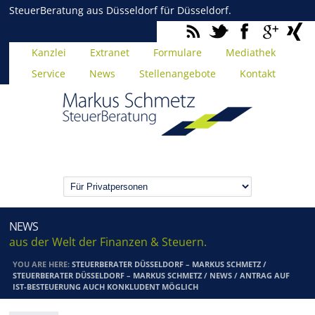
SteuerBeratung aus Düsseldorf für Düsseldorf.
Kanzlei
Extranet
Formulare
Mediathek
Service
News
Stellenangebote
Kontakt
NEWS
aus der Welt der Finanzen & Steuern.
YOU ARE HERE:
STEUERBERATER DÜSSELDORF – MARKUS SCHMETZ
/
STEUERBERATER DÜSSELDORF – MARKUS SCHMETZ
/
NEWS
/
ANTRAG AUF
IST-BESTEUERUNG AUCH KONKLUDENT MÖGLICH