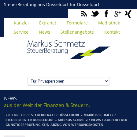
SteuerBeratung aus Düsseldorf für Düsseldorf.
Kanzlei
Extranet
Formulare
Mediathek
Service
News
Stellenangebote
Kontakt
NEWS
aus der Welt der Finanzen & Steuern.
YOU ARE HERE:
STEUERBERATER DÜSSELDORF – MARKUS SCHMETZ
/
STEUERBERATER DÜSSELDORF – MARKUS SCHMETZ
/
NEWS
/
AUCH BEI DER
GÜNSTIGERPRÜFUNG KEIN ABZUG VON WERBUNGSKOSTEN