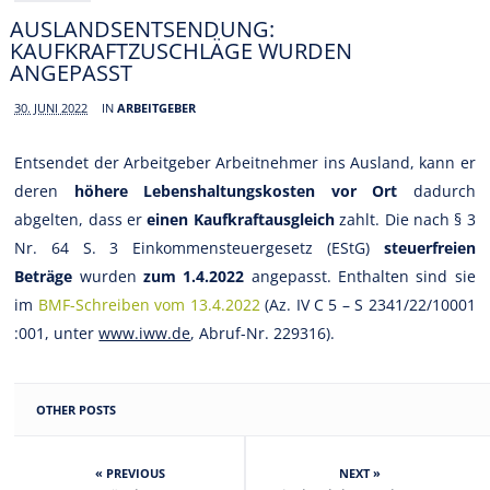
AUSLANDSENTSENDUNG:
KAUFKRAFTZUSCHLÄGE WURDEN
ANGEPASST
30. JUNI 2022
IN
ARBEITGEBER
Entsendet der Arbeitgeber Arbeitnehmer ins Ausland, kann er
deren
höhere Lebenshaltungskosten vor Ort
dadurch
abgelten, dass er
einen Kaufkraftausgleich
zahlt. Die nach § 3
Nr. 64 S. 3 Einkommensteuergesetz (EStG)
steuerfreien
Beträge
wurden
zum 1.4.2022
angepasst. Enthalten sind sie
im
BMF-Schreiben vom 13.4.2022
(Az. IV C 5 – S 2341/22/10001
:001, unter
www.iww.de
, Abruf-Nr. 229316).
OTHER POSTS
« PREVIOUS
NEXT »