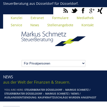
SteuerBeratung aus Düsseldorf für Düsseldorf.
Kanzlei
Extranet
Formulare
Mediathek
Service
News
Stellenangebote
Kontakt
NEWS
aus der Welt der Finanzen & Steuern.
YOU ARE HERE:
STEUERBERATER DÜSSELDORF – MARKUS SCHMETZ
/
STEUERBERATER DÜSSELDORF – MARKUS SCHMETZ
/
NEWS
/
AUSLANDSENTSENDUNG: KAUFKRAFTZUSCHLÄGE WURDEN ANGEPASST