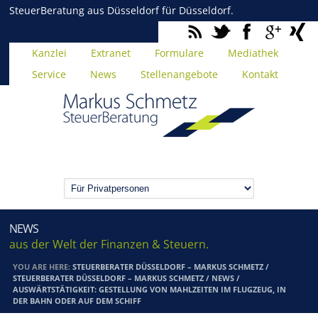
SteuerBeratung aus Düsseldorf für Düsseldorf.
Kanzlei
Extranet
Formulare
Mediathek
Service
News
Stellenangebote
Kontakt
NEWS
aus der Welt der Finanzen & Steuern.
YOU ARE HERE:
STEUERBERATER DÜSSELDORF – MARKUS SCHMETZ
/
STEUERBERATER DÜSSELDORF – MARKUS SCHMETZ
/
NEWS
/
AUSWÄRTSTÄTIGKEIT: GESTELLUNG VON MAHLZEITEN IM FLUGZEUG, IN
DER BAHN ODER AUF DEM SCHIFF