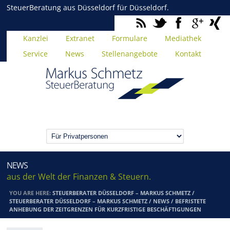
SteuerBeratung aus Düsseldorf für Düsseldorf.
Kanzlei
Extranet
Formulare
Mediathek
Service
News
Stellenangebote
Kontakt
NEWS
aus der Welt der Finanzen & Steuern.
YOU ARE HERE:
STEUERBERATER DÜSSELDORF – MARKUS SCHMETZ
/
STEUERBERATER DÜSSELDORF – MARKUS SCHMETZ
/
NEWS
/
BEFRISTETE
ANHEBUNG DER ZEITGRENZEN FÜR KURZFRISTIGE BESCHÄFTIGUNGEN