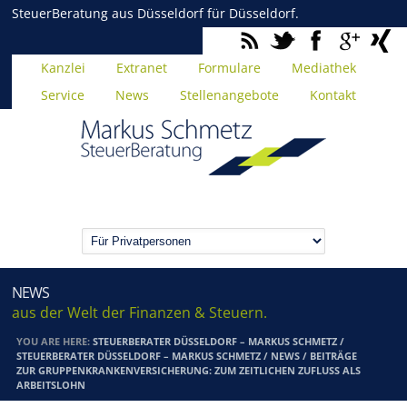
SteuerBeratung aus Düsseldorf für Düsseldorf.
Kanzlei
Extranet
Formulare
Mediathek
Service
News
Stellenangebote
Kontakt
NEWS
aus der Welt der Finanzen & Steuern.
YOU ARE HERE:
STEUERBERATER DÜSSELDORF – MARKUS SCHMETZ
/
STEUERBERATER DÜSSELDORF – MARKUS SCHMETZ
/
NEWS
/
BEITRÄGE
ZUR GRUPPENKRANKENVERSICHERUNG: ZUM ZEITLICHEN ZUFLUSS ALS
ARBEITSLOHN