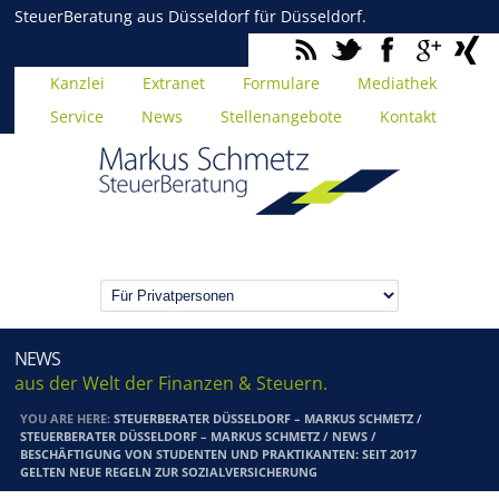
SteuerBeratung aus Düsseldorf für Düsseldorf.
Kanzlei
Extranet
Formulare
Mediathek
Service
News
Stellenangebote
Kontakt
NEWS
aus der Welt der Finanzen & Steuern.
YOU ARE HERE:
STEUERBERATER DÜSSELDORF – MARKUS SCHMETZ
/
STEUERBERATER DÜSSELDORF – MARKUS SCHMETZ
/
NEWS
/
BESCHÄFTIGUNG VON STUDENTEN UND PRAKTIKANTEN: SEIT 2017
GELTEN NEUE REGELN ZUR SOZIALVERSICHERUNG