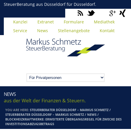
SteuerBeratung aus Düsseldorf für Düsseldorf.
Kanzlei
Extranet
Formulare
Mediathek
Service
News
Stellenangebote
Kontakt
NEWS
aus der Welt der Finanzen & Steuern.
YOU ARE HERE:
STEUERBERATER DÜSSELDORF – MARKUS SCHMETZ
/
STEUERBERATER DÜSSELDORF – MARKUS SCHMETZ
/
NEWS
/
BLOCKHEIZKRAFTWERKE: ERWEITERTE ÜBERGANGSREGEL FÜR ZWECKE DES
INVESTITIONSABZUGSBETRAGS