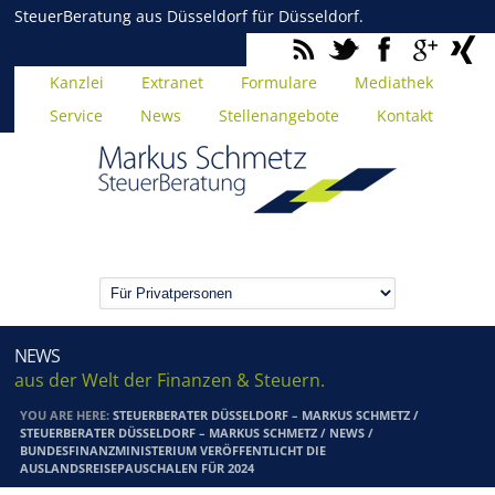
SteuerBeratung aus Düsseldorf für Düsseldorf.
Kanzlei
Extranet
Formulare
Mediathek
Service
News
Stellenangebote
Kontakt
NEWS
aus der Welt der Finanzen & Steuern.
YOU ARE HERE:
STEUERBERATER DÜSSELDORF – MARKUS SCHMETZ
/
STEUERBERATER DÜSSELDORF – MARKUS SCHMETZ
/
NEWS
/
BUNDESFINANZMINISTERIUM VERÖFFENTLICHT DIE
AUSLANDSREISEPAUSCHALEN FÜR 2024