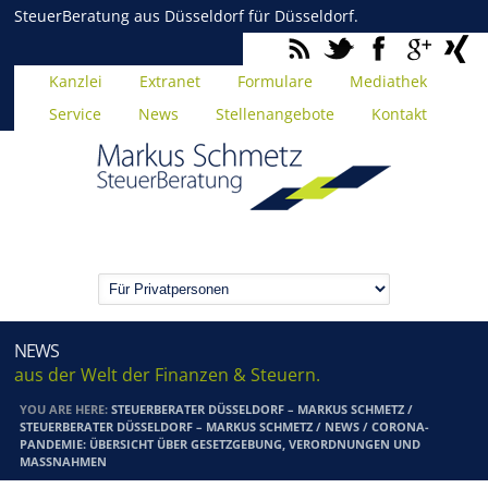
SteuerBeratung aus Düsseldorf für Düsseldorf.
Kanzlei
Extranet
Formulare
Mediathek
Service
News
Stellenangebote
Kontakt
NEWS
aus der Welt der Finanzen & Steuern.
YOU ARE HERE:
STEUERBERATER DÜSSELDORF – MARKUS SCHMETZ
/
STEUERBERATER DÜSSELDORF – MARKUS SCHMETZ
/
NEWS
/
CORONA-
PANDEMIE: ÜBERSICHT ÜBER GESETZGEBUNG, VERORDNUNGEN UND
MASSNAHMEN