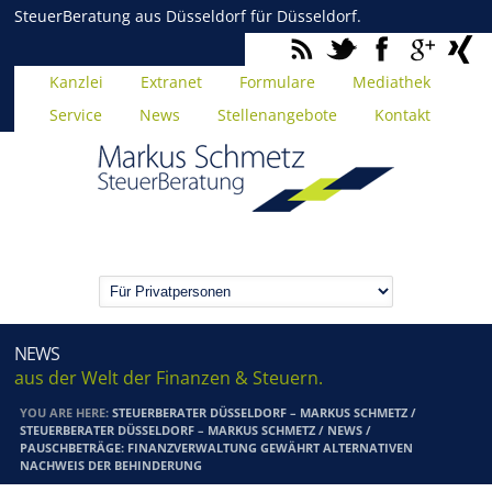
SteuerBeratung aus Düsseldorf für Düsseldorf.
Kanzlei
Extranet
Formulare
Mediathek
Service
News
Stellenangebote
Kontakt
NEWS
aus der Welt der Finanzen & Steuern.
YOU ARE HERE:
STEUERBERATER DÜSSELDORF – MARKUS SCHMETZ
/
STEUERBERATER DÜSSELDORF – MARKUS SCHMETZ
/
NEWS
/
PAUSCHBETRÄGE: FINANZVERWALTUNG GEWÄHRT ALTERNATIVEN
NACHWEIS DER BEHINDERUNG