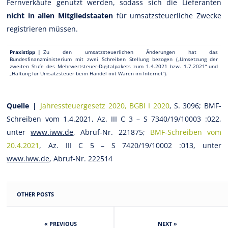
Fernverkäufe genutzt werden, sodass sich die Lieferanten
nicht in allen Mitgliedstaaten
für umsatzsteuerliche Zwecke
registrieren müssen.
Praxistipp |
Zu den umsatzsteuerlichen Änderungen hat das
Bundesfinanzministerium mit zwei Schreiben Stellung bezogen („Umsetzung der
zweiten Stufe des Mehrwertsteuer-Digitalpakets zum 1.4.2021 bzw. 1.7.2021“ und
„Haftung für Umsatzsteuer beim Handel mit Waren im Internet“).
Quelle |
Jahressteuergesetz 2020, BGBl I 2020
, S. 3096; BMF-
Schreiben vom 1.4.2021, Az. III C 3 – S 7340/19/10003 :022,
unter
www.iww.de
, Abruf-Nr. 221875;
BMF-Schreiben vom
20.4.2021
, Az. III C 5 – S 7420/19/10002 :013, unter
www.iww.de
, Abruf-Nr. 222514
OTHER POSTS
« PREVIOUS
NEXT »