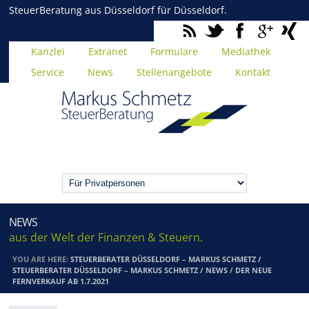
SteuerBeratung aus Düsseldorf für Düsseldorf.
Kanzlei
Extranet
Formulare
Mediathek
Service
News
Stellenangebote
Kontakt
NEWS
aus der Welt der Finanzen & Steuern.
YOU ARE HERE:
STEUERBERATER DÜSSELDORF – MARKUS SCHMETZ
/
STEUERBERATER DÜSSELDORF – MARKUS SCHMETZ
/
NEWS
/
DER NEUE
FERNVERKAUF AB 1.7.2021