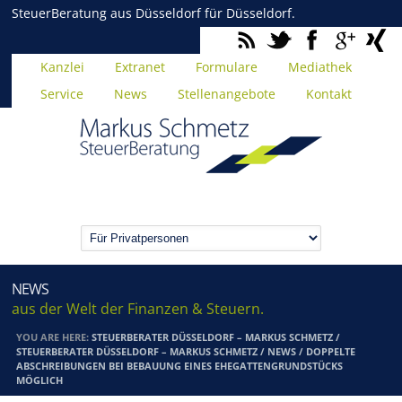
SteuerBeratung aus Düsseldorf für Düsseldorf.
Kanzlei
Extranet
Formulare
Mediathek
Service
News
Stellenangebote
Kontakt
NEWS
aus der Welt der Finanzen & Steuern.
YOU ARE HERE:
STEUERBERATER DÜSSELDORF – MARKUS SCHMETZ
/
STEUERBERATER DÜSSELDORF – MARKUS SCHMETZ
/
NEWS
/
DOPPELTE
ABSCHREIBUNGEN BEI BEBAUUNG EINES EHEGATTENGRUNDSTÜCKS
MÖGLICH