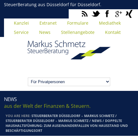
SteuerBeratung aus Düsseldorf für Düsseldorf.
Kanzlei
Extranet
Formulare
Mediathek
Service
News
Stellenangebote
Kontakt
NEWS
aus der Welt der Finanzen & Steuern.
YOU ARE HERE:
STEUERBERATER DÜSSELDORF – MARKUS SCHMETZ
/
STEUERBERATER DÜSSELDORF – MARKUS SCHMETZ
/
NEWS
/
DOPPELTE
HAUSHALTSFÜHRUNG: ZUM AUSEINANDERFALLEN VON HAUSSTAND UND
BESCHÄFTIGUNGSORT