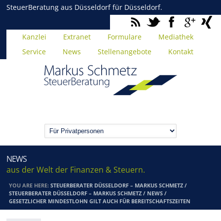
SteuerBeratung aus Düsseldorf für Düsseldorf.
Kanzlei
Extranet
Formulare
Mediathek
Service
News
Stellenangebote
Kontakt
NEWS
aus der Welt der Finanzen & Steuern.
YOU ARE HERE:
STEUERBERATER DÜSSELDORF – MARKUS SCHMETZ
/
STEUERBERATER DÜSSELDORF – MARKUS SCHMETZ
/
NEWS
/
GESETZLICHER MINDESTLOHN GILT AUCH FÜR BEREITSCHAFTSZEITEN