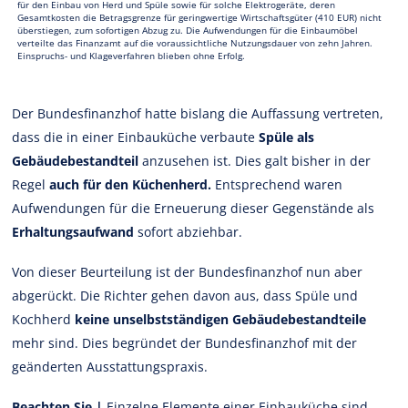
für den Einbau von Herd und Spüle sowie für solche Elektrogeräte, deren
Gesamtkosten die Betragsgrenze für geringwertige Wirtschaftsgüter (410 EUR) nicht
überstiegen, zum sofortigen Abzug zu. Die Aufwendungen für die Einbaumöbel
verteilte das Finanzamt auf die voraussichtliche Nutzungsdauer von zehn Jahren.
Einspruchs- und Klageverfahren blieben ohne Erfolg.
Der Bundesfinanzhof hatte bislang die Auffassung vertreten,
dass die in einer Einbauküche verbaute
Spüle als
Gebäudebestandteil
anzusehen ist. Dies galt bisher in der
Regel
auch für den Küchenherd.
Entsprechend waren
Aufwendungen für die Erneuerung dieser Gegenstände als
Erhaltungsaufwand
sofort abziehbar.
Von dieser Beurteilung ist der Bundesfinanzhof nun aber
abgerückt. Die Richter gehen davon aus, dass Spüle und
Kochherd
keine unselbstständigen Gebäudebestandteile
mehr sind. Dies begründet der Bundesfinanzhof mit der
geänderten Ausstattungspraxis.
Beachten Sie |
Einzelne Elemente einer Einbauküche sind