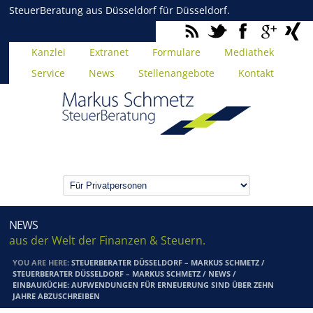
SteuerBeratung aus Düsseldorf für Düsseldorf.
Kanzlei
Extranet
Formulare
Mediathek
Service
News
Stellenangebote
Kontakt
NEWS
aus der Welt der Finanzen & Steuern.
YOU ARE HERE:
STEUERBERATER DÜSSELDORF – MARKUS SCHMETZ
/
STEUERBERATER DÜSSELDORF – MARKUS SCHMETZ
/
NEWS
/
EINBAUKÜCHE: AUFWENDUNGEN FÜR ERNEUERUNG SIND ÜBER ZEHN
JAHRE ABZUSCHREIBEN