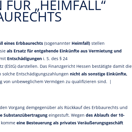
FÜR „HEIMFALL“
BAURECHTS
ll eines Erbbaurechts
(sogenannter
Heimfall)
stellen
 sie
als Ersatz für entgehende Einkünfte aus Vermietung und
mit
Entschädigungen
i. S. des § 24
 (EStG) darstellen. Das Finanzgericht Hessen bestätigte damit die
h solche Entschädigungszahlungen
nicht als sonstige Einkünfte,
ng von unbeweglichem Vermögen zu qualifizieren sind. |
 den Vorgang demgegenüber als Rückkauf des Erbbaurechts und
die Substanzübertragung
eingestuft. Wegen
des Ablaufs der 10-
tG) komme
eine Besteuerung als privates Veräußerungsgeschäft