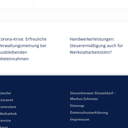
Corona-Krise: Erfreuliche
Handwerkerleistungen:
Verwaltungsmeinung bei
Steuerermäßigung auch für
ausbleibenden
Werkstattarbeitslohn?
Mieteinnahmen
Kanzlei
Steuerberater Düsseldorf –
Markus Schmetz
Extranet
Sitemap
Formulare
Datenschutzerklärung
Mediathek
Impressum
Service
News