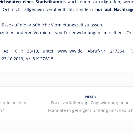
eichsdaten eines Statistikamtes
auch dann zurückgreifen, wen
 Ort nicht allgemein veröffentlicht, sondern
nur auf Nachfrag
üsse auf die ortsübliche Vermietungszeit zulassen.
zelner anderer Vermieter von Ferienwohnungen im selben „Ort
, Az. IX R 33/19, unter
www.iww.de
, Abruf-Nr. 217364; F
23.10.2019, Az. 3 K 276/15
NEXT »
ehende auch im
Praxisveräußerung: Zugewinnung neuer
h?
Mandate in geringem Umfang unschädlic