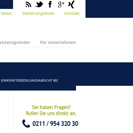
News
Stellenangebote
Kontakt
Existenzgründer
Für Unternehmen
/
EINKÜNFTEERZIELUNGSABSICHT BEI