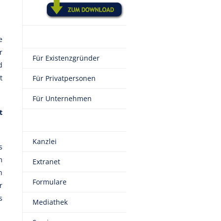
e
r
Für Existenzgründer
d
t
Für Privatpersonen
Für Unternehmen
t
Kanzlei
s
m
Extranet
n
Formulare
r
s
Mediathek