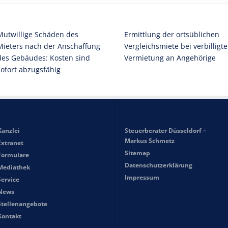
Mutwillige Schäden des
Ermittlung der ortsüblichen
Mieters nach der Anschaffung
Vergleichsmiete bei verbilligte
des Gebäudes: Kosten sind
Vermietung an Angehörige
sofort abzugsfähig
Kanzlei
Steuerberater Düsseldorf –
Markus Schmetz
Extranet
Sitemap
Formulare
Datenschutzerklärung
Mediathek
Impressum
Service
News
Stellenangebote
Kontakt