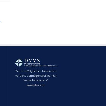
r
Wir sind Mitglied im Deutschen
Verband vermögensberatender
Steuerberater e. V.
www.dvvs.de