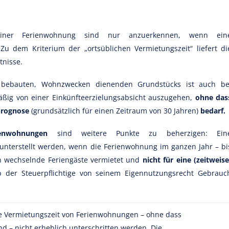
einer Ferienwohnung sind nur anzuerkennen, wenn ein
Zu dem Kriterium der „ortsüblichen Vermietungszeit“ liefert di
tnisse.
bebauten, Wohnzwecken dienenden Grundstücks ist auch be
mäßig von einer Einkünfteerzielungsabsicht auszugehen,
ohne das
prognose
(grundsätzlich für einen Zeitraum von 30 Jahren)
bedarf.
enwohnungen
sind weitere Punkte zu beherzigen: Ein
 unterstellt werden, wenn die Ferienwohnung im ganzen Jahr – bi
an wechselnde Feriengäste vermietet und
nicht für eine (zeitweise
 der Steuerpflichtige von seinem Eigennutzungsrecht Gebrauc
e Vermietungszeit von Ferienwohnungen – ohne dass
d – nicht erheblich unterschritten werden. Die