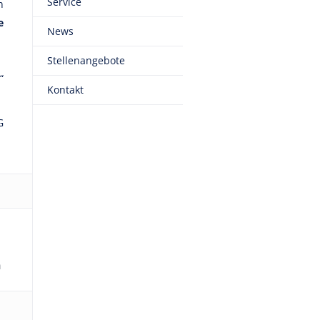
Service
n
e
News
Stellenangebote
“
Kontakt
G
h