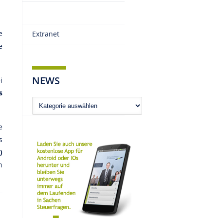
e
Extranet
e
NEWS
i
s
News
e
s
)
h