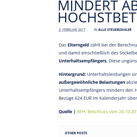
MINDERT A
HÖCHSTBE
3. FEBRUAR 2017
IN
ALLE STEUERZAHLER
Das
Elterngeld
zählt bei der Berechn
und damit einschließlich des Sockelb
Unterhaltsempfängers.
Diese ungünst
Hintergrund:
Unterhaltsleistungen si
außergewöhnliche Belastungen
abzie
Unterhaltsempfängers mindern den Hö
Bezüge 624 EUR im Kalenderjahr über
Quelle |
BFH, Beschluss vom 20.10.201
OTHER POSTS