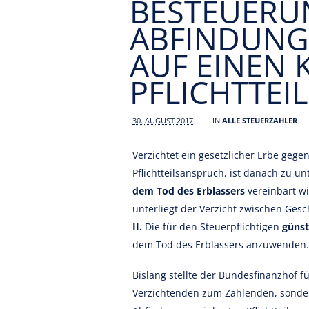
BESTEUERU
ABFINDUNG
AUF EINEN 
PFLICHTTEI
30. AUGUST 2017
IN
ALLE STEUERZAHLER
Verzichtet ein gesetzlicher Erbe geg
Pflichtteilsanspruch, ist danach zu u
dem Tod des Erblassers
vereinbart w
unterliegt der Verzicht zwischen Ges
II.
Die für den Steuerpflichtigen
günst
dem Tod des Erblassers anzuwenden.
Bislang stellte der Bundesfinanzhof f
Verzichtenden zum Zahlenden, sond