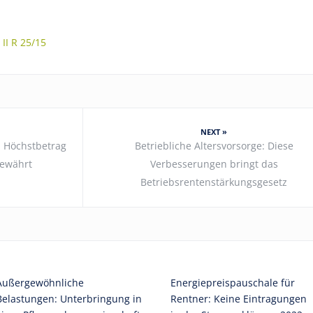
 II R 25/15
NEXT »
: Höchstbetrag
Betriebliche Altersvorsorge: Diese
gewährt
Verbesserungen bringt das
Betriebsrentenstärkungsgesetz
Außergewöhnliche
Energiepreispauschale für
Belastungen: Unterbringung in
Rentner: Keine Eintragungen