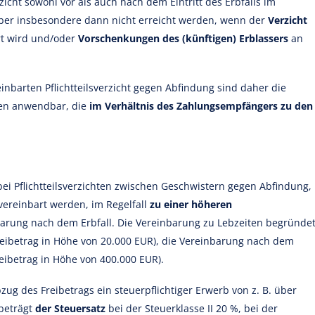
zicht sowohl vor als auch nach dem Eintritt des Erbfalls im
aber insbesondere dann nicht erreicht werden, wenn der
Verzicht
rt wird und/oder
Vorschenkungen des (künftigen) Erblassers
an
reinbarten Pflichtteilsverzicht gegen Abfindung sind daher die
ten anwendbar, die
im Verhältnis des Zahlungsempfängers zu den
ei Pflichtteilsverzichten zwischen Geschwistern gegen Abfindung,
vereinbart werden, im Regelfall
zu einer höheren
barung nach dem Erbfall. Die Vereinbarung zu Lebzeiten begründe
reibetrag in Höhe von 20.000 EUR), die Vereinbarung nach dem
reibetrag in Höhe von 400.000 EUR).
ug des Freibetrags ein steuerpflichtiger Erwerb von z. B. über
 beträgt
der Steuersatz
bei der Steuerklasse II 20 %, bei der