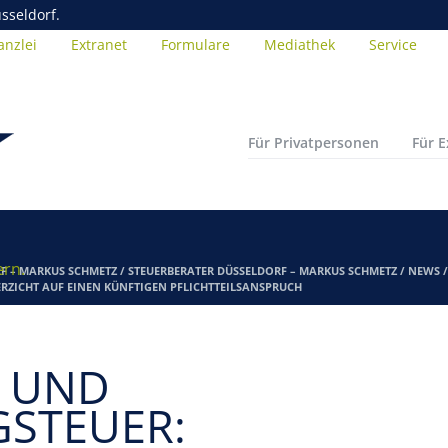
sseldorf.
anzlei
Extranet
Formulare
Mediathek
Service
Für Privatpersonen
Für 
ern.
F – MARKUS SCHMETZ
/
STEUERBERATER DÜSSELDORF – MARKUS SCHMETZ
/
NEWS
RZICHT AUF EINEN KÜNFTIGEN PFLICHTTEILSANSPRUCH
- UND
STEUER: