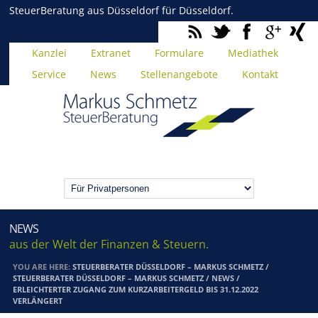
SteuerBeratung aus Düsseldorf für Düsseldorf.
Kanzlei
Extranet
Formulare
Mediathek
Service
News
Stellenangebote
Kontakt
NEWS
aus der Welt der Finanzen & Steuern.
YOU ARE HERE:
STEUERBERATER DÜSSELDORF – MARKUS SCHMETZ
/
STEUERBERATER DÜSSELDORF – MARKUS SCHMETZ
/
NEWS
/
ERLEICHTERTER ZUGANG ZUM KURZARBEITERGELD BIS 31.12.2022
VERLÄNGERT