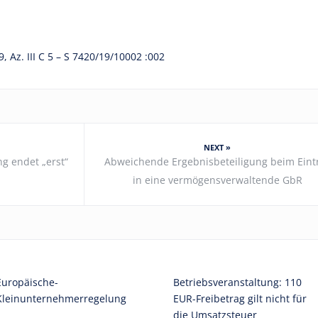
Az. III C 5 – S 7420/19/10002 :002
NEXT »
g endet „erst“
Abweichende Ergebnisbeteiligung beim Eintr
in eine vermögensverwaltende GbR
Europäische-
Betriebsveranstaltung: 110
Kleinunternehmerregelung
EUR-Freibetrag gilt nicht für
die Umsatzsteuer