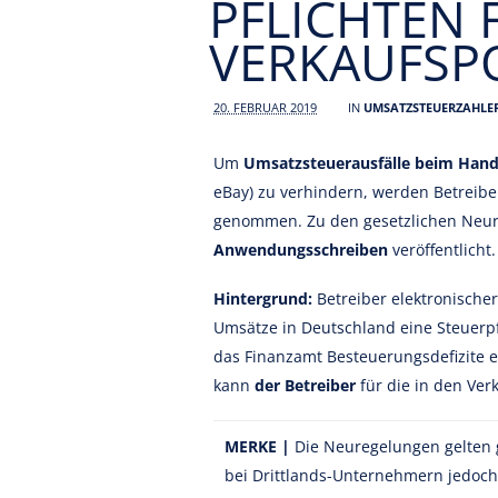
PFLICHTEN 
VERKAUFSPO
20. FEBRUAR 2019
IN
UMSATZSTEUERZAHLE
Um
Umsatzsteuerausfälle beim Hande
eBay) zu verhindern, werden Betreibe
genommen. Zu den gesetzlichen Neur
Anwendungsschreiben
veröffentlicht.
Hintergrund:
Betreiber elektronische
Umsätze in Deutschland eine Steuerpf
das Finanzamt Besteuerungsdefizite ei
kann
der Betreiber
für die in den Ve
MERKE |
Die Neuregelungen gelten g
bei Drittlands-Unternehmern jedoch