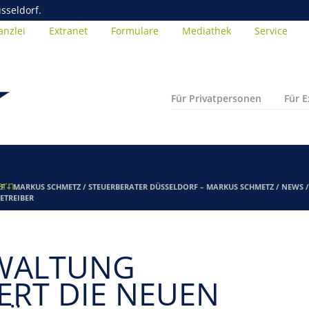
sseldorf.
anzlei
Extranet
Formulare
Mediathek
Service
Für Privatpersonen
Für 
ern.
F – MARKUS SCHMETZ
/
STEUERBERATER DÜSSELDORF – MARKUS SCHMETZ
/
NEWS
ETREIBER
WALTUNG
ERT DIE NEUEN