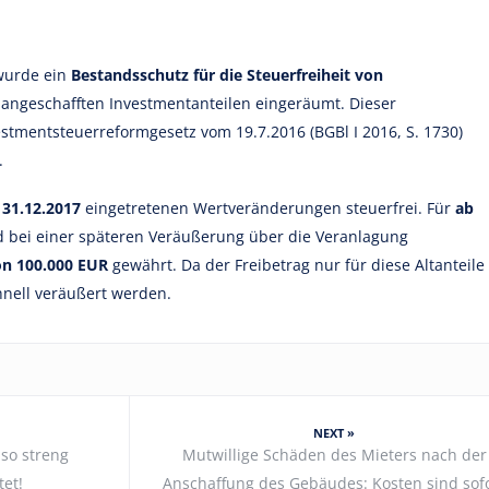
wurde ein
Bestandsschutz für die Steuerfreiheit von
 angeschafften Investmentanteilen eingeräumt. Dieser
tmentsteuerreformgesetz vom 19.7.2016 (BGBl I 2016, S. 1730)
.
 31.12.2017
eingetretenen Wertveränderungen steuerfrei. Für
ab
 bei einer späteren Veräußerung über die Veranlagung
on 100.000 EUR
gewährt. Da der Freibetrag nur für diese Altanteile
schnell veräußert werden.
NEXT »
 so streng
Mutwillige Schäden des Mieters nach der
et!
Anschaffung des Gebäudes: Kosten sind sof