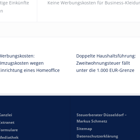
ige Einkünfte
Keine Werbungskosten für Business-Kleidu
hn
Werbungskosten:
Doppelte Haushaltsführung:
Umzugskosten wegen
Zweitwohnungsteuer fällt
Einrichtung eines Homeoffice
unter die 1.000 EUR-Grenze
Kanzlei
Steuerberater Düsseldorf –
Markus Schmetz
Extranet
Sitemap
Formulare
Datenschutzerklärung
Mediathek