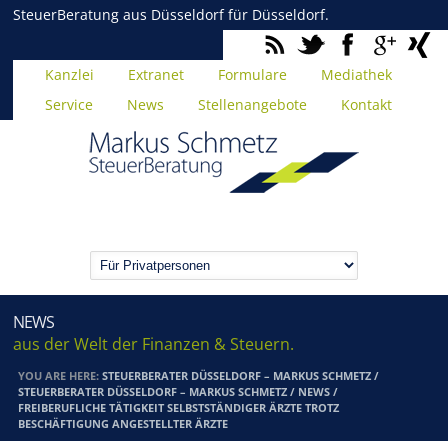
SteuerBeratung aus Düsseldorf für Düsseldorf.
Kanzlei
Extranet
Formulare
Mediathek
Service
News
Stellenangebote
Kontakt
NEWS
aus der Welt der Finanzen & Steuern.
YOU ARE HERE:
STEUERBERATER DÜSSELDORF – MARKUS SCHMETZ
/
STEUERBERATER DÜSSELDORF – MARKUS SCHMETZ
/
NEWS
/
FREIBERUFLICHE TÄTIGKEIT SELBSTSTÄNDIGER ÄRZTE TROTZ
BESCHÄFTIGUNG ANGESTELLTER ÄRZTE