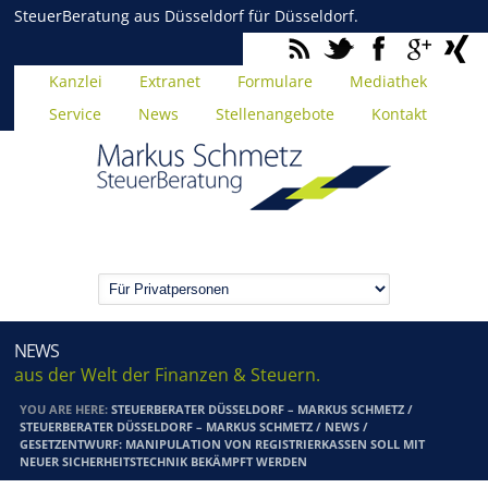
SteuerBeratung aus Düsseldorf für Düsseldorf.
Kanzlei
Extranet
Formulare
Mediathek
Service
News
Stellenangebote
Kontakt
NEWS
aus der Welt der Finanzen & Steuern.
YOU ARE HERE:
STEUERBERATER DÜSSELDORF – MARKUS SCHMETZ
/
STEUERBERATER DÜSSELDORF – MARKUS SCHMETZ
/
NEWS
/
GESETZENTWURF: MANIPULATION VON REGISTRIERKASSEN SOLL MIT
NEUER SICHERHEITSTECHNIK BEKÄMPFT WERDEN