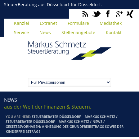
SteuerBeratung aus Düsseldorf für Düsseldorf.
Kanzlei
Extranet
Formulare
Mediathek
Service
News
Stellenangebote
Kontakt
NEWS
aus der Welt der Finanzen & Steuern.
YOU ARE HERE:
STEUERBERATER DÜSSELDORF – MARKUS SCHMETZ
/
STEUERBERATER DÜSSELDORF – MARKUS SCHMETZ
/
NEWS
/
GESETZESVORHABEN: ANHEBUNG DES GRUNDFREIBETRAGS SOWIE DER
KINDERFREIBETRÄGE