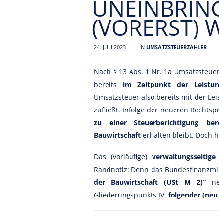
UNEINBRING
(VORERST) 
24. JULI 2023
IN
UMSATZSTEUERZAHLER
Nach § 13 Abs. 1 Nr. 1a Umsatzsteue
bereits
im Zeitpunkt der Leistung
Umsatzsteuer also bereits mit der Le
zufließt. Infolge der neueren Rechtsp
zu einer Steuerberichtigung bere
Bauwirtschaft
erhalten bleibt. Doch 
Das (vorläufige)
verwaltungsseitige
Randnotiz: Denn das Bundesfinanzmin
der Bauwirtschaft (USt M 2)“
neu
Gliederungspunkts IV.
folgender (neu