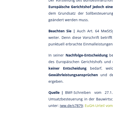
Der Vorstellung des Bundesfinanzhof
Europäische Gerichtshof jedoch eine
dem Grundsatz der Sollbesteuerung
geändert werden muss.
Beachten Sie |
Auch Art. 64 MwStS
weiter. Denn diese Vorschrift betriff
punktuell erbrachte Einmalleistungen,
In seiner
Nachfolge-Entscheidung
be
des Europäischen Gerichtshofs und
keiner Entscheidung
bedarf, wel
Gewährleistungsansprüchen
und der
ergeben.
Quelle |
BMF-Schreiben vom 27.1.
Umsatzbesteuerung in der Bauwirtscha
unter:
iww.de/s7879
;
EuGH-Urteil vom