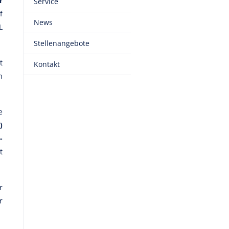
r
Service
f
News
L
Stellenangebote
t
Kontakt
h
e
)
-
t
r
r