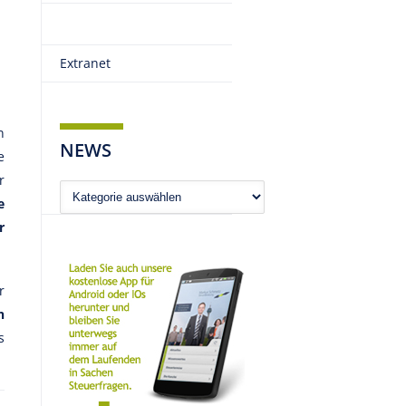
Extranet
n
NEWS
e
r
News
e
r
r
n
s