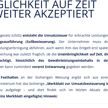
LICHKEIT AUF ZEIT
WEITER AKZEPTIERT
rgesetz (UStG)
entsteht die Umsatzsteuer
für erbrachte Leistunge
sausführung (Sollbesteuerung).
Der Unternehmer muss di
istungserbringung abführen, auch wenn ihm das Entgelt erst späte
rechung war zuletzt fraglich, ob die
Uneinbringlichkeit auf Zeit, di
chtigt, hinsichtlich des Gewährleistungseinbehalts in de
hier kann zumindest
vorerst Entwarnung
gegeben werden.
 Festhalten
an der bisherigen Weisung ergibt sich aus eine
isterium hat das bisherige
„Merkblatt zur Umsatzbesteuerung i
 aufgelegt – und dort findet sich im letzten Absatz de
 ins Merkblatt eingefügte) Hinweis: