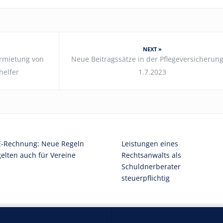
NEXT »
ermietung von
Neue Beitragssätze in der Pflegeversicherun
helfer
1.7.2023
E-Rechnung: Neue Regeln
Leistungen eines
gelten auch für Vereine
Rechtsanwalts als
Schuldnerberater
steuerpflichtig