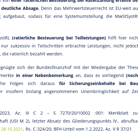
s von
einer ratierlichen Besteuerung bei Ratenzahlung erteilte de
 deutliche Absage.
Denn das Mehrwertsteuerrecht ist EU-weit au
 aufgebaut, sodass für eine Systemumstellung die MwStSystR
ystRL
(ratierliche Besteuerung bei Teilleistungen)
hilft hier nich
t nur sukzessiv in Teilschritten erbrachte Leistungen, nicht jedoc
 die ratierlich bezahlt werden.
gnügte sich der Bundesfinanzhof mit der Wiedergabe der Thes
 merkte
in einer Nebenbemerkung
an, dass es vorliegend
(noch
che Folgen sich daraus
für Sicherungseinbehalte bei Bau
 insofern bislang angenommenen Uneinbringlichkeit auf Zei
2023, Az. III C 2 – S 7270/20/10002 :001: Merkblatt zu
ft (USt M 2), letzter Absatz des Gliederungspunkts IV., abrufba
 28.10.2021
, Rs. C-324/20; BFH-Urteil vom 1.2.2022, Az. V R 37/21