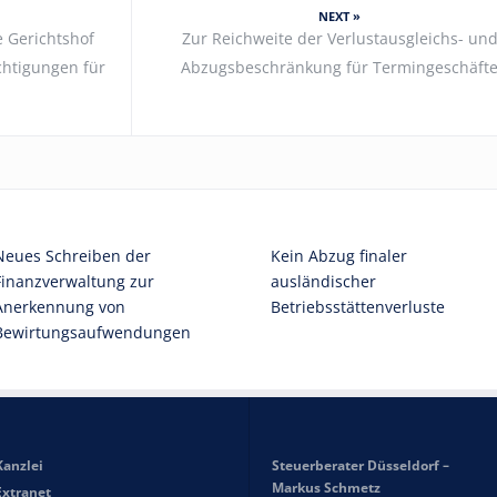
NEXT »
 Gerichtshof
Zur Reichweite der Verlustausgleichs- un
chtigungen für
Abzugsbeschränkung für Termingeschäft
Neues Schreiben der
Kein Abzug finaler
Finanzverwaltung zur
ausländischer
Anerkennung von
Betriebsstättenverluste
Bewirtungsaufwendungen
Kanzlei
Steuerberater Düsseldorf –
Markus Schmetz
Extranet