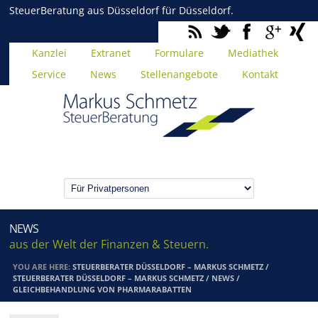
SteuerBeratung aus Düsseldorf für Düsseldorf.
Kanzlei
Extranet
Formulare
Mediathek
Service
News
Stellenangebote
Kontakt
NEWS
aus der Welt der Finanzen & Steuern.
YOU ARE HERE:
STEUERBERATER DÜSSELDORF – MARKUS SCHMETZ
/
STEUERBERATER DÜSSELDORF – MARKUS SCHMETZ
/
NEWS
/
GLEICHBEHANDLUNG VON PHARMARABATTEN