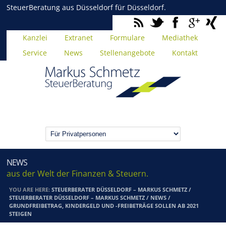
SteuerBeratung aus Düsseldorf für Düsseldorf.
Kanzlei
Extranet
Formulare
Mediathek
Service
News
Stellenangebote
Kontakt
NEWS
aus der Welt der Finanzen & Steuern.
YOU ARE HERE:
STEUERBERATER DÜSSELDORF – MARKUS SCHMETZ
/
STEUERBERATER DÜSSELDORF – MARKUS SCHMETZ
/
NEWS
/
GRUNDFREIBETRAG, KINDERGELD UND -FREIBETRÄGE SOLLEN AB 2021
STEIGEN