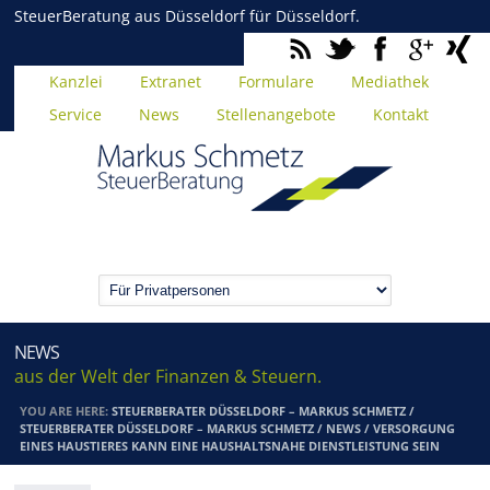
SteuerBeratung aus Düsseldorf für Düsseldorf.
Kanzlei
Extranet
Formulare
Mediathek
Service
News
Stellenangebote
Kontakt
NEWS
aus der Welt der Finanzen & Steuern.
YOU ARE HERE:
STEUERBERATER DÜSSELDORF – MARKUS SCHMETZ
/
STEUERBERATER DÜSSELDORF – MARKUS SCHMETZ
/
NEWS
/
VERSORGUNG
EINES HAUSTIERES KANN EINE HAUSHALTSNAHE DIENSTLEISTUNG SEIN