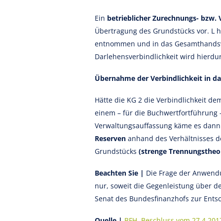
Ein
betrieblicher Zurechnungs- bzw
Übertragung des Grundstücks vor. L 
entnommen und in das Gesamthandsve
Darlehensverbindlichkeit wird hierdur
Übernahme der Verbindlichkeit in 
Hätte die KG 2 die Verbindlichkeit
einem – für die Buchwertfortführung
Verwaltungsauffassung käme es dann 
Reserven
anhand des Verhältnisses 
Grundstücks
(strenge Trennungstheor
Beachten Sie |
Die Frage der Anwen
nur, soweit die Gegenleistung über d
Senat des Bundesfinanzhofs zur Ents
Quelle |
BFH, Beschluss vom 27.4.2017