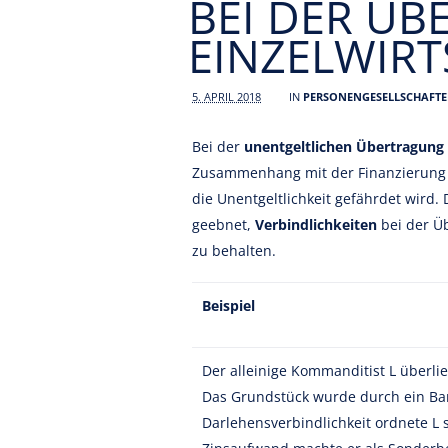
BEI DER Ü
EINZELWIR
5. APRIL 2018
IN
PERSONENGESELLSCHAFT
Bei der
unentgeltlichen Übertragung 
Zusammenhang mit der Finanzierung d
die Unentgeltlichkeit gefährdet wird
geebnet,
Verbindlichkeiten
bei der Ü
zu behalten.
Beispiel
Der alleinige Kommanditist L überli
Das Grundstück wurde durch ein Ba
Darlehensverbindlichkeit ordnete L