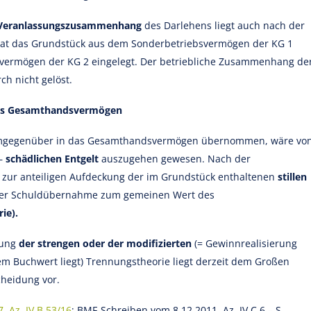
. Veranlassungszusammenhang
des Darlehens liegt auch nach der
hat das Grundstück aus dem Sonderbetriebsvermögen der KG 1
rmögen der KG 2 eingelegt. Der betriebliche Zusammenhang de
ch nicht gelöst.
das Gesamthandsvermögen
 demgegenüber in das Gesamthandsvermögen übernommen, wäre vo
 –
schädlichen Entgelt
auszugehen gewesen. Nach der
zur anteiligen Aufdeckung der im Grundstück enthaltenen
stillen
der Schuldübernahme zum gemeinen Wert des
ie).
dung
der strengen oder der modifizierten
(= Gewinnrealisierung
em Buchwert liegt) Trennungstheorie liegt derzeit dem Großen
cheidung vor.
, Az. IV B 53/16
; BMF-Schreiben vom 8.12.2011, Az. IV C 6 – S