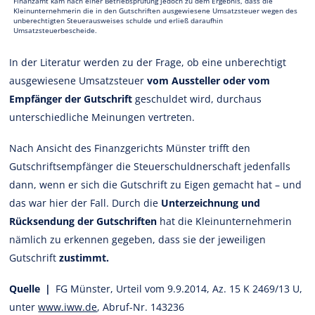
Finanzamt kam nach einer Betriebsprüfung jedoch zu dem Ergebnis, dass die
Kleinunternehmerin die in den Gutschriften ausgewiesene Umsatzsteuer wegen des
unberechtigten Steuerausweises schulde und erließ daraufhin
Umsatzsteuerbescheide.
In der Literatur werden zu der Frage, ob eine unberechtigt
ausgewiesene Umsatzsteuer
vom Aussteller oder vom
Empfänger der Gutschrift
geschuldet wird, durchaus
unterschiedliche Meinungen vertreten.
Nach Ansicht des Finanzgerichts Münster trifft den
Gutschriftsempfänger die Steuerschuldnerschaft jedenfalls
dann, wenn er sich die Gutschrift zu Eigen gemacht hat – und
das war hier der Fall. Durch die
Unterzeichnung und
Rücksendung der Gutschriften
hat die Kleinunternehmerin
nämlich zu erkennen gegeben, dass sie der jeweiligen
Gutschrift
zustimmt.
Quelle |
FG Münster, Urteil vom 9.9.2014, Az. 15 K 2469/13 U,
unter
www.iww.de
, Abruf-Nr. 143236