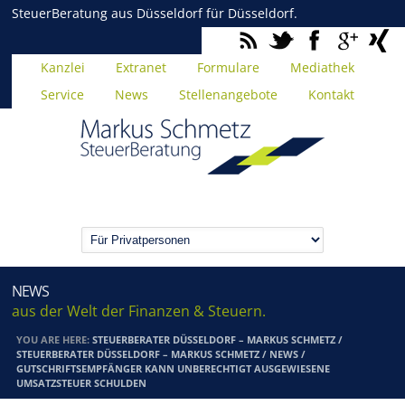
SteuerBeratung aus Düsseldorf für Düsseldorf.
Kanzlei
Extranet
Formulare
Mediathek
Service
News
Stellenangebote
Kontakt
NEWS
aus der Welt der Finanzen & Steuern.
YOU ARE HERE:
STEUERBERATER DÜSSELDORF – MARKUS SCHMETZ
/
STEUERBERATER DÜSSELDORF – MARKUS SCHMETZ
/
NEWS
/
GUTSCHRIFTSEMPFÄNGER KANN UNBERECHTIGT AUSGEWIESENE
UMSATZSTEUER SCHULDEN