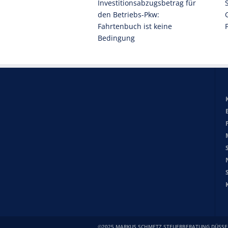
Investitionsabzugsbetrag für
den Betriebs-Pkw:
Fahrtenbuch ist keine
Bedingung
©2025 MARKUS SCHMETZ STEUERBERATUNG DÜSSE