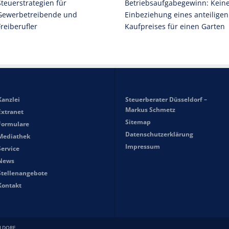
Steuerstrategien für
Betriebsaufgabegewinn: Kein
Gewerbetreibende und
Einbeziehung eines anteiligen
Freiberufler
Kaufpreises für einen Garten
Kanzlei
Steuerberater Düsseldorf –
Markus Schmetz
Extranet
Sitemap
Formulare
Datenschutzerklärung
Mediathek
Impressum
Service
News
Stellenangebote
Kontakt
LDORF