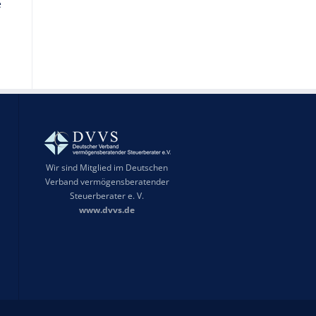
e
Wir sind Mitglied im Deutschen
Verband vermögensberatender
Steuerberater e. V.
www.dvvs.de