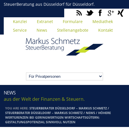
SteuerBeratung aus Düsseldorf für Düsseldorf.
Kanzlei
Extranet
Formulare
Mediathek
Service
News
Stellenangebote
Kontakt
NEWS
aus der Welt der Finanzen & Steuern.
YOU ARE HERE:
STEUERBERATER DÜSSELDORF – MARKUS SCHMETZ
/
STEUERBERATER DÜSSELDORF – MARKUS SCHMETZ
/
NEWS
/
HÖHERE
WERTGRENZEN BEI GERINGWERTIGEN WIRTSCHAFTSGÜTERN:
GESTALTUNGSPOTENZIAL SINNVOLL NUTZEN