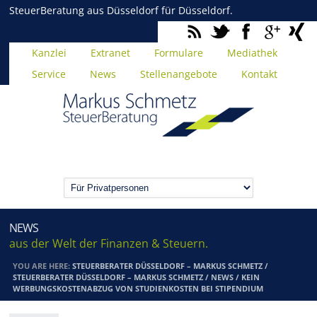
SteuerBeratung aus Düsseldorf für Düsseldorf.
Kanzlei
Extranet
Formulare
Mediathek
Service
News
Stellenangebote
Kontakt
NEWS
aus der Welt der Finanzen & Steuern.
YOU ARE HERE:
STEUERBERATER DÜSSELDORF – MARKUS SCHMETZ
/
STEUERBERATER DÜSSELDORF – MARKUS SCHMETZ
/
NEWS
/
KEIN
WERBUNGSKOSTENABZUG VON STUDIENKOSTEN BEI STIPENDIUM