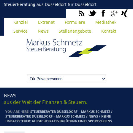
SteuerBeratung aus Düsseldorf für Düsseldorf.
Kanzlei
Extranet
Formulare
Mediathek
Service
News
Stellenangebote
Kontakt
NEWS
aus der Welt der Finanzen & Steuern.
YOU ARE HERE:
STEUERBERATER DÜSSELDORF – MARKUS SCHMETZ
/
STEUERBERATER DÜSSELDORF – MARKUS SCHMETZ
/
NEWS
/
KEINE
UMSATZSTEUER: AUFSICHTSRATSVERGÜTUNG EINES SPORTVEREINS