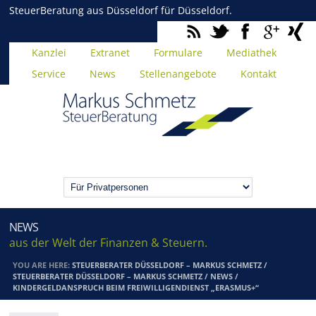
SteuerBeratung aus Düsseldorf für Düsseldorf.
Kanzlei
Extranet
Formulare
Mediathek
Service
News
Stellenangebote
Kontakt
NEWS
aus der Welt der Finanzen & Steuern.
YOU ARE HERE:
STEUERBERATER DÜSSELDORF – MARKUS SCHMETZ
/
STEUERBERATER DÜSSELDORF – MARKUS SCHMETZ
/
NEWS
/
KINDERGELDANSPRUCH BEIM FREIWILLIGENDIENST „ERASMUS+“