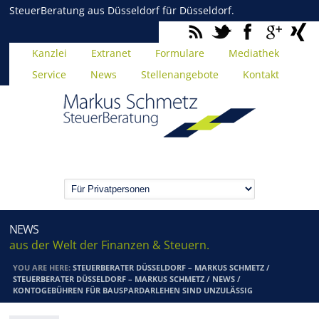
SteuerBeratung aus Düsseldorf für Düsseldorf.
Kanzlei
Extranet
Formulare
Mediathek
Service
News
Stellenangebote
Kontakt
NEWS
aus der Welt der Finanzen & Steuern.
YOU ARE HERE:
STEUERBERATER DÜSSELDORF – MARKUS SCHMETZ
/
STEUERBERATER DÜSSELDORF – MARKUS SCHMETZ
/
NEWS
/
KONTOGEBÜHREN FÜR BAUSPARDARLEHEN SIND UNZULÄSSIG