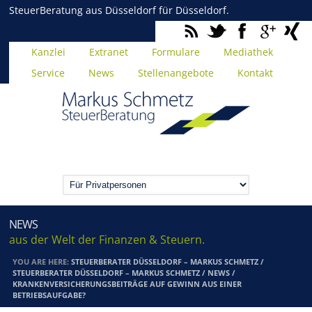
SteuerBeratung aus Düsseldorf für Düsseldorf.
Kanzlei
Extranet
Formulare
Mediathek
Service
News
Stellenangebote
Kontakt
NEWS
aus der Welt der Finanzen & Steuern.
YOU ARE HERE:
STEUERBERATER DÜSSELDORF – MARKUS SCHMETZ
/
STEUERBERATER DÜSSELDORF – MARKUS SCHMETZ
/
NEWS
/
KRANKENVERSICHERUNGSBEITRÄGE AUF GEWINN AUS EINER
BETRIEBSAUFGABE?