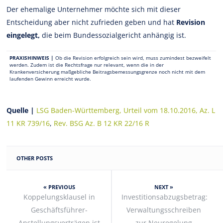
Der ehemalige Unternehmer möchte sich mit dieser
Entscheidung aber nicht zufrieden geben und hat
Revision
eingelegt,
die beim Bundessozialgericht anhängig ist.
PRAXISHINWEIS |
Ob die Revision erfolgreich sein wird, muss zumindest bezweifelt
werden. Zudem ist die Rechtsfrage nur relevant, wenn die in der
Krankenversicherung maßgebliche Beitragsbemessungsgrenze noch nicht mit dem
laufenden Gewinn erreicht wurde.
Quelle |
LSG Baden-Württemberg, Urteil vom 18.10.2016, Az. L
11 KR 739/16
,
Rev. BSG Az. B 12 KR 22/16 R
OTHER POSTS
« PREVIOUS
NEXT »
Koppelungsklausel in
Investitionsabzugsbetrag:
Geschäftsführer-
Verwaltungsschreiben
Anstellungsverträgen ist
zur Neuregelung