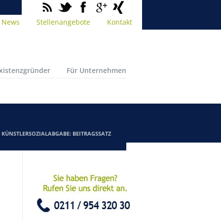
News
Stellenangebote
Kontakt
Existenzgründer
Für Unternehmen
/
KÜNSTLERSOZIALABGABE: BEITRAGSSATZ