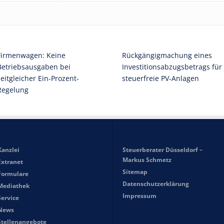
Firmenwagen: Keine
Rückgängigmachung eines
Betriebsausgaben bei
Investitionsabzugsbetrags für
zeitgleicher Ein-Prozent-
steuerfreie PV-Anlagen
Regelung
Kanzlei
Steuerberater Düsseldorf –
Markus Schmetz
Extranet
Sitemap
Formulare
Datenschutzerklärung
Mediathek
Impressum
Service
News
Stellenangebote