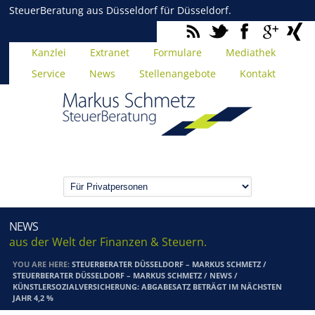
SteuerBeratung aus Düsseldorf für Düsseldorf.
Kanzlei
Extranet
Formulare
Mediathek
Service
News
Stellenangebote
Kontakt
NEWS
aus der Welt der Finanzen & Steuern.
YOU ARE HERE:
STEUERBERATER DÜSSELDORF – MARKUS SCHMETZ
/
STEUERBERATER DÜSSELDORF – MARKUS SCHMETZ
/
NEWS
/
KÜNSTLERSOZIALVERSICHERUNG: ABGABESATZ BETRÄGT IM NÄCHSTEN
JAHR 4,2 %