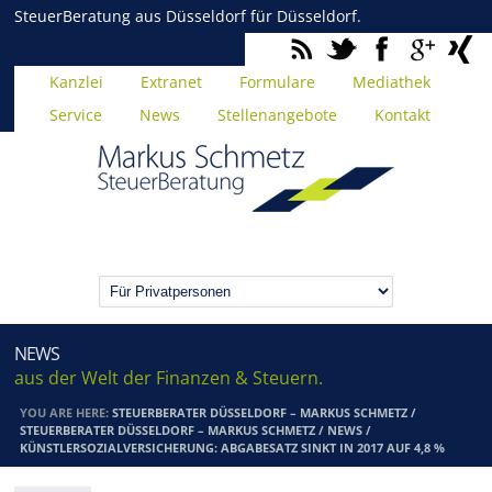
SteuerBeratung aus Düsseldorf für Düsseldorf.
Kanzlei
Extranet
Formulare
Mediathek
Service
News
Stellenangebote
Kontakt
NEWS
aus der Welt der Finanzen & Steuern.
YOU ARE HERE:
STEUERBERATER DÜSSELDORF – MARKUS SCHMETZ
/
STEUERBERATER DÜSSELDORF – MARKUS SCHMETZ
/
NEWS
/
KÜNSTLERSOZIALVERSICHERUNG: ABGABESATZ SINKT IN 2017 AUF 4,8 %