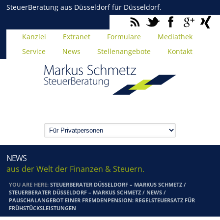
SteuerBeratung aus Düsseldorf für Düsseldorf.
Kanzlei
Extranet
Formulare
Mediathek
Service
News
Stellenangebote
Kontakt
NEWS
aus der Welt der Finanzen & Steuern.
YOU ARE HERE:
STEUERBERATER DÜSSELDORF – MARKUS SCHMETZ
/
STEUERBERATER DÜSSELDORF – MARKUS SCHMETZ
/
NEWS
/
PAUSCHALANGEBOT EINER FREMDENPENSION: REGELSTEUERSATZ FÜR
FRÜHSTÜCKSLEISTUNGEN