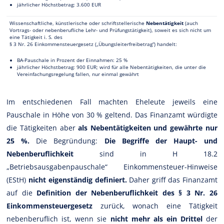
jährlicher Höchstbetrag: 3.600 EUR
Wissenschaftliche, künstlerische oder schriftstellerische
Nebentätigkeit
(auch
Vortrags- oder nebenberufliche Lehr- und Prüfungstätigkeit), soweit es sich nicht um
eine Tätigkeit i. S. des
§ 3 Nr. 26 Einkommensteuergesetz („Übungsleiterfreibetrag“) handelt:
BA-Pauschale in Prozent der Einnahmen: 25 %
jährlicher Höchstbetrag: 900 EUR; wird für alle Nebentätigkeiten, die unter die
Vereinfachungsregelung fallen, nur einmal gewährt
Im entschiedenen Fall machten Eheleute jeweils eine
Pauschale in Höhe von 30 % geltend. Das Finanzamt würdigte
die Tätigkeiten aber
als Nebentätigkeiten und gewährte nur
25 %.
Die Begründung:
Die Begriffe der Haupt- und
Nebenberuflichkeit
sind in H 18.2
„Betriebsausgabenpauschale“ Einkommensteuer-Hinweise
(EStH)
nicht eigenständig definiert.
Daher griff das Finanzamt
auf die
Definition der Nebenberuflichkeit des § 3
Nr. 26
Einkommensteuergesetz
zurück, wonach eine Tätigkeit
nebenberuflich ist, wenn sie
nicht mehr als ein Drittel
der