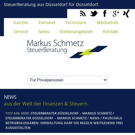
SteuerBeratung aus Düsseldorf für Düsseldorf.
Kanzlei
Extranet
Formulare
Mediathek
Service
News
Stellenangebote
Kontakt
NEWS
aus der Welt der Finanzen & Steuern.
YOU ARE HERE:
STEUERBERATER DÜSSELDORF – MARKUS SCHMETZ
/
STEUERBERATER DÜSSELDORF – MARKUS SCHMETZ
/
NEWS
/
PAUSCHALE
BETRIEBSAUSGABEN: VERWALTUNG DARF DIE REGELN WEITGEHEND FREI
AUSGESTALTEN