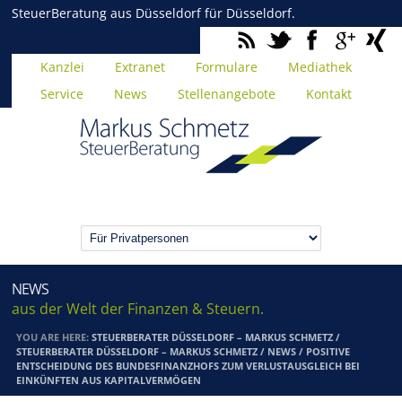
SteuerBeratung aus Düsseldorf für Düsseldorf.
Kanzlei
Extranet
Formulare
Mediathek
Service
News
Stellenangebote
Kontakt
NEWS
aus der Welt der Finanzen & Steuern.
YOU ARE HERE:
STEUERBERATER DÜSSELDORF – MARKUS SCHMETZ
/
STEUERBERATER DÜSSELDORF – MARKUS SCHMETZ
/
NEWS
/
POSITIVE
ENTSCHEIDUNG DES BUNDESFINANZHOFS ZUM VERLUSTAUSGLEICH BEI
EINKÜNFTEN AUS KAPITALVERMÖGEN