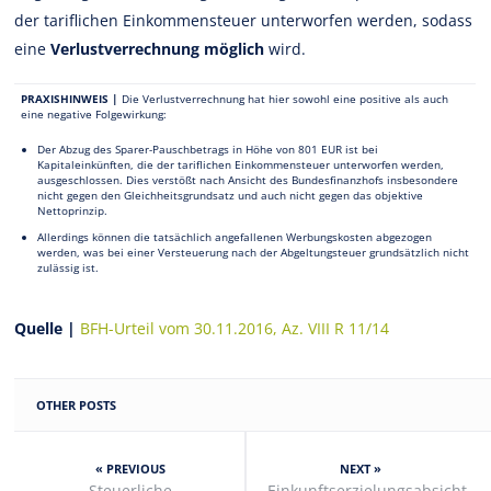
der tariflichen Einkommensteuer unterworfen werden, sodass
eine
Verlustverrechnung möglich
wird.
PRAXISHINWEIS |
Die Verlustverrechnung hat hier sowohl eine positive als auch
eine negative Folgewirkung:
Der Abzug des Sparer-Pauschbetrags in Höhe von 801 EUR ist bei
Kapitaleinkünften, die der tariflichen Einkommensteuer unterworfen werden,
ausgeschlossen. Dies verstößt nach Ansicht des Bundesfinanzhofs insbesondere
nicht gegen den Gleichheitsgrundsatz und auch nicht gegen das objektive
Nettoprinzip.
Allerdings können die tatsächlich angefallenen Werbungskosten abgezogen
werden, was bei einer Versteuerung nach der Abgeltungsteuer grundsätzlich nicht
zulässig ist.
Quelle |
BFH-Urteil vom 30.11.2016, Az. VIII R 11/14
OTHER POSTS
« PREVIOUS
NEXT »
Steuerliche
Einkunftserzielungsabsicht