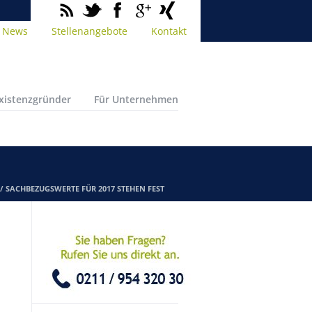
News
Stellenangebote
Kontakt
Existenzgründer
Für Unternehmen
/
SACHBEZUGSWERTE FÜR 2017 STEHEN FEST