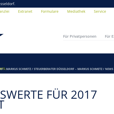
sseldorf.
anzlei
Extranet
Formulare
Mediathek
Service
Für Privatpersonen
Für 
ern.
RF – MARKUS SCHMETZ
/
STEUERBERATER DÜSSELDORF – MARKUS SCHMETZ
/
NEWS
SWERTE FÜR 2017
T