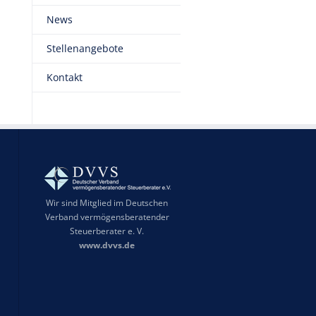
News
Stellenangebote
Kontakt
Wir sind Mitglied im Deutschen
Verband vermögensberatender
Steuerberater e. V.
www.dvvs.de