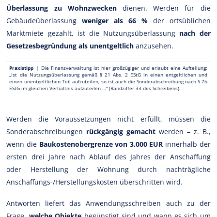
Überlassung zu Wohnzwecken
dienen. Werden für die
Gebäudeüberlassung
weniger als 66 %
der ortsüblichen
Marktmiete gezahlt, ist die Nutzungsüberlassung
nach der
Gesetzesbegründung als unentgeltlich
anzusehen.
Praxistipp |
Die Finanzverwaltung ist hier großzügiger und erlaubt eine Aufteilung:
„Ist die Nutzungsüberlassung gemäß § 21 Abs. 2 EStG in einen entgeltlichen und
einen unentgeltlichen Teil aufzuteilen, so ist auch die Sonderabschreibung nach § 7b
EStG im gleichen Verhältnis aufzuteilen …“ (Randziffer 33 des Schreibens).
Werden die Voraussetzungen nicht erfüllt, müssen die
Sonderabschreibungen
rückgängig gemacht
werden – z. B.,
wenn die
Baukostenobergrenze von 3.000 EUR
innerhalb der
ersten drei Jahre nach Ablauf des Jahres der Anschaffung
oder Herstellung der Wohnung durch nachträgliche
Anschaffungs-/Herstellungskosten überschritten wird.
Antworten liefert das Anwendungsschreiben auch zu der
Frage,
welche Objekte
begünstigt sind und wann es sich um