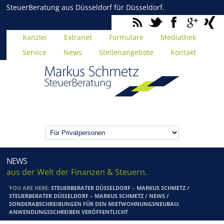
SteuerBeratung aus Düsseldorf für Düsseldorf.
Kanzlei
Extranet
Formulare
Mediathek
Service
News
Stellenangebote
Kontakt
NEWS
aus der Welt der Finanzen & Steuern.
YOU ARE HERE:
STEUERBERATER DÜSSELDORF – MARKUS SCHMETZ
/
STEUERBERATER DÜSSELDORF – MARKUS SCHMETZ
/
NEWS
/
SONDERABSCHREIBUNGEN FÜR DEN MIETWOHNUNGSNEUBAU:
ANWENDUNGSSCHREIBEN VERÖFFENTLICHT