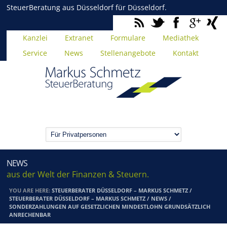
SteuerBeratung aus Düsseldorf für Düsseldorf.
Kanzlei
Extranet
Formulare
Mediathek
Service
News
Stellenangebote
Kontakt
NEWS
aus der Welt der Finanzen & Steuern.
YOU ARE HERE:
STEUERBERATER DÜSSELDORF – MARKUS SCHMETZ
/
STEUERBERATER DÜSSELDORF – MARKUS SCHMETZ
/
NEWS
/
SONDERZAHLUNGEN AUF GESETZLICHEN MINDESTLOHN GRUNDSÄTZLICH
ANRECHENBAR